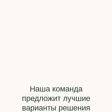
Санкт-Петербург, ул. Большая Разночинная, д.14/5
(бизнес-центр Бизнес Депо), офис 307.
+7 812 971 71 05
Пн-Пт с 10:00 - 18:00
Политика конфиденциальности
© 2009-2026 ООО «ФЕДОТОВ И ПАРТНЕРЫ»
Бюро Интеллектуальной Собственности