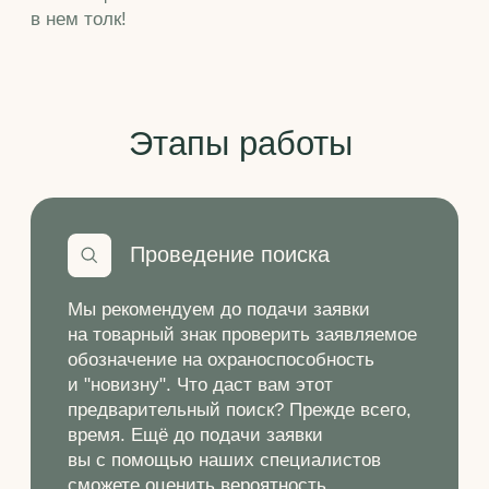
предварительный поиск? Прежде всего,
время. Ещё до подачи заявки
вы с помощью наших специалистов
сможете оценить вероятность
регистрации, а также увидеть, какие
сложности могут возникнуть при
проведении экспертизы в Роспатенте
Подача заявки
На этом этапе наши специалисты
составят необходимый пакет
документов и подадут заявку
в Роспатент. При подготовке заявки
мы определим оптимальный объём
испрашиваемой правовой охраны,
грамотно составив перечень товаров
и услуг, в отношении которых
регистрируется товарный знак. Вплоть
до получения Свидетельства
о государственной регистрации
мы бережно сопровождаем Вашу
заявку, своевременно информируя вас