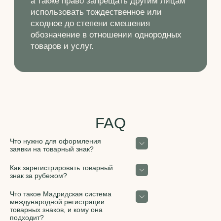
Что нужно для оформления
заявки на товарный знак?
Для подготовки заявки на товарный знак
Как зарегистрировать товарный
необходимо представить:
знак за рубежом?
- обозначение, которое планируется
зарегистрировать в качестве товарного
В случае выхода на рынки иностранных
Что такое Мадридская система
знака;
государств стоит заблаговременно
международной регистрации
- перечень товаров и услуг, для которых
позаботиться о регистрации Вашего
товарных знаков, и кому она
используется товарный знак (описать
товарного знака. Для начала необходимо
подходит?
своими словами; рекомендуется
определиться со списком стран, в которых